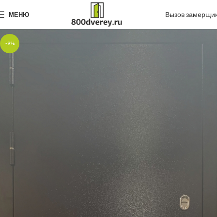
Вызов замерщи
МЕНЮ
-9%