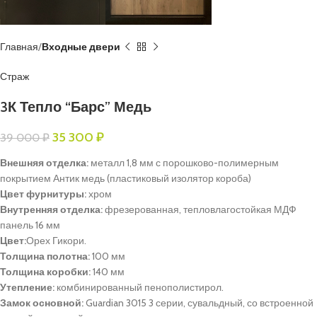
Главная
Входные двери
Страж
3К Тепло “Барс” Медь
35 300
₽
39 000
₽
Внешняя отделка:
металл 1,8 мм с порошково-полимерным
покрытием Антик медь (пластиковый изолятор короба)
Цвет фурнитуры:
хром
Внутренняя отделка:
фрезерованная, тепловлагостойкая МДФ
панель 16 мм
Цвет:
Орех Гикори.
Толщина полотна:
100 мм
Толщина коробки:
140 мм
Утепление:
комбинированный пенополистирол.
Замок основной:
Guardian 3015 3 серии, сувальдный, со встроенной