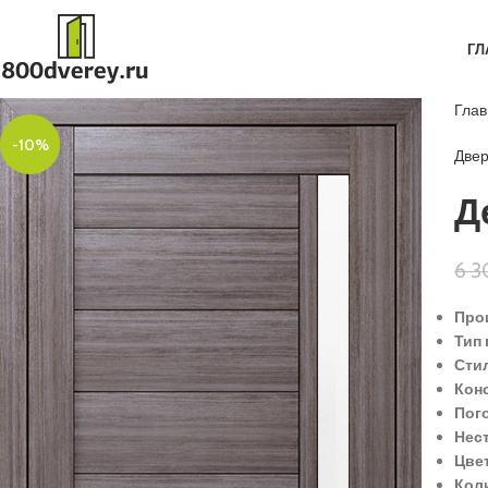
ГЛ
Гла
-10%
Две
Д
6 
Про
Тип 
Сти
Кон
Пог
Нес
Цве
Кол