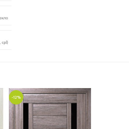
екло
 cpl)
-12%
-10%