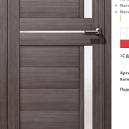
Мат
Мат
Д
Арт
Кате
Под