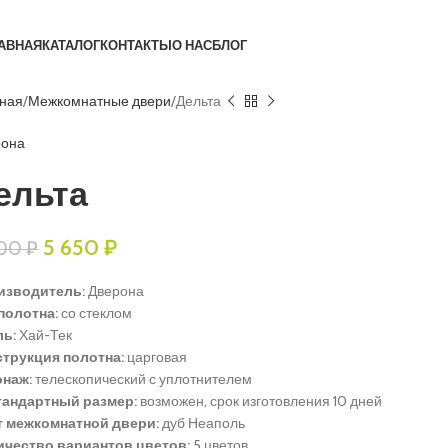
АВНАЯ
КАТАЛОГ
КОНТАКТЫ
О НАС
БЛОГ
вная
Межкомнатные двери
Дельта
рона
ельта
5 650
₽
300
₽
изводитель:
Дверона
полотна:
со стеклом
ль:
Хай-Тек
струкция полотна:
царговая
онаж:
телескопический с уплотнителем
тандартный размер:
возможен, срок изготовления 10 дней
т межкомнатной двери:
дуб Неаполь
ичество вариантов цветов:
5 цветов