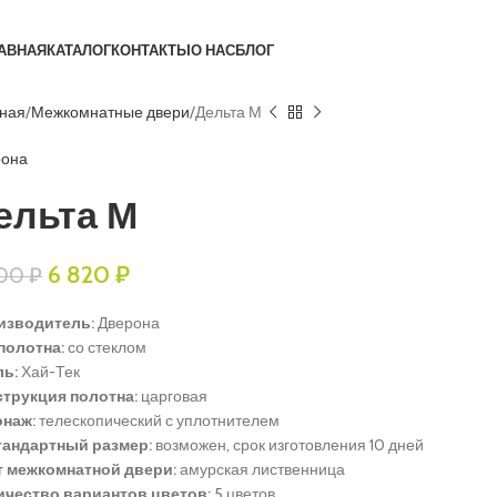
АВНАЯ
КАТАЛОГ
КОНТАКТЫ
О НАС
БЛОГ
вная
Межкомнатные двери
Дельта М
рона
ельта М
6 820
₽
900
₽
изводитель:
Дверона
полотна:
со стеклом
ль:
Хай-Тек
струкция полотна:
царговая
онаж:
телескопический с уплотнителем
тандартный размер:
возможен, срок изготовления 10 дней
т межкомнатной двери:
амурская лиственница
ичество вариантов цветов:
5 цветов