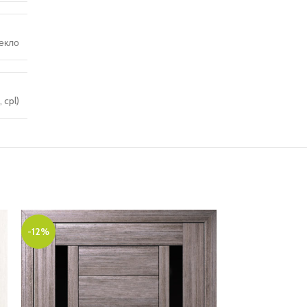
екло
 cpl)
-12%
-10%