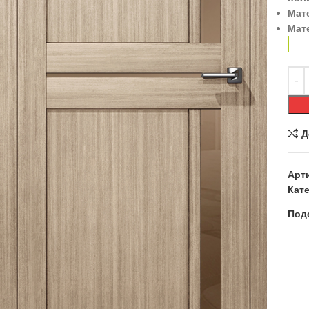
Мат
Мат
Д
Арт
Кате
Под