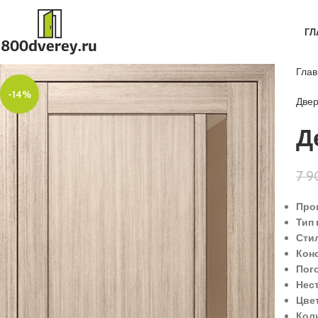
ГЛ
Гла
-14%
Две
Д
7 
Про
Тип 
Сти
Кон
Пог
Нес
Цве
Кол