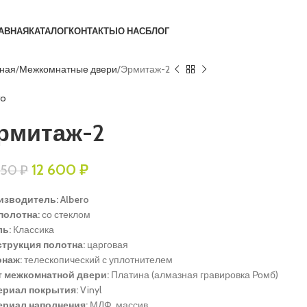
АВНАЯ
КАТАЛОГ
КОНТАКТЫ
О НАС
БЛОГ
вная
Межкомнатные двери
Эрмитаж-2
ro
рмитаж-2
12 600
₽
750
₽
зводитель: Albero
полотна:
со стеклом
ль:
Классика
струкция полотна:
царговая
онаж:
телескопический с уплотнителем
т межкомнатной двери:
Платина (алмазная гравировка Ромб)
ериал покрытия:
Vinyl
ериал наполнения:
МДФ, массив.