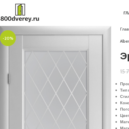
ГЛ
Гла
-20%
Albe
Э
15 
Прои
Тип 
Сти
Кон
Пог
Цве
Мат
Мат