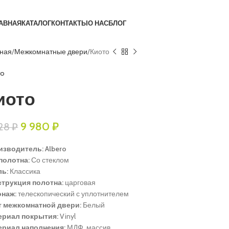
АВНАЯ
КАТАЛОГ
КОНТАКТЫ
О НАС
БЛОГ
вная
Межкомнатные двери
Киото
ro
иото
9 980
₽
128
₽
зводитель: Albero
полотна:
Со стеклом
ль:
Классика
струкция полотна:
царговая
онаж:
телескопический с уплотнителем
т межкомнатной двери:
Белый
ериал покрытия:
Vinyl
ериал наполнения:
МДФ, массив.