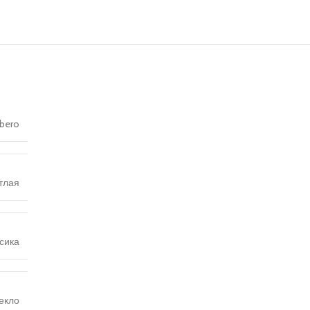
lbero
тлая
сика
екло