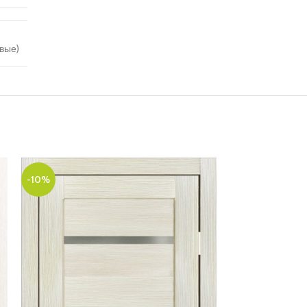
вые)
-10%
-12%