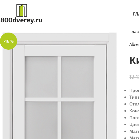
ГЛ
Гла
-18%
Albe
К
12 
Прои
Тип 
Сти
Кон
Пог
Цве
Мат
Мат