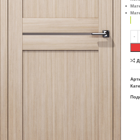
Мат
Мат
Д
Арт
Кате
Под