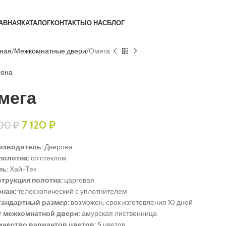
АВНАЯ
КАТАЛОГ
КОНТАКТЫ
О НАС
БЛОГ
вная
Межкомнатные двери
Омега
рона
мега
7 120
₽
900
₽
изводитель:
Дверона
полотна:
со стеклом
ль:
Хай-Тек
струкция полотна:
царговая
онаж:
телескопический с уплотнителем
тандартный размер:
возможен, срок изготовления 10 дней
т межкомнатной двери:
амурская лиственница
ичество вариантов цветов:
5 цветов