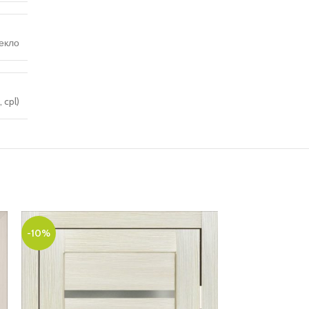
екло
 cpl)
-10%
-10%