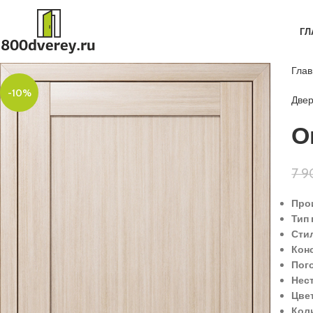
ГЛ
Гла
-10%
Две
О
7 
Про
Тип 
Сти
Кон
Пог
Нес
Цве
Кол