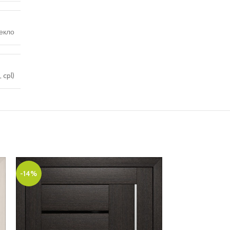
екло
 cpl)
-14%
-12%