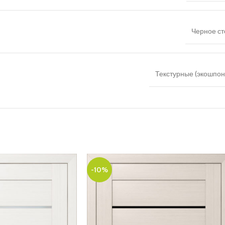
Черное ст
Текстурные (экошпон,
-10%