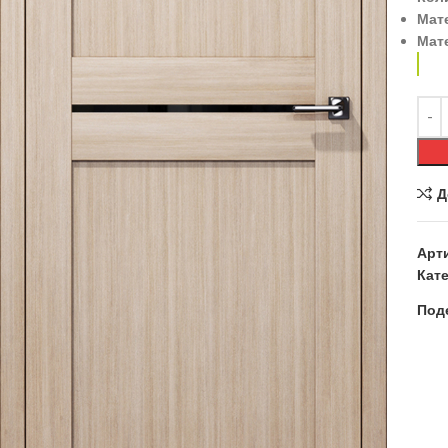
Мат
Мат
Д
Арт
Кате
Под