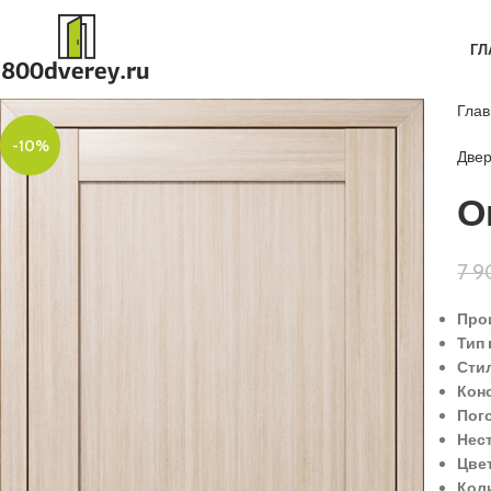
ГЛ
Гла
-10%
Две
О
7 
Про
Тип 
Сти
Кон
Пог
Нес
Цве
Кол