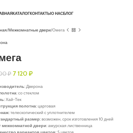
АВНАЯ
КАТАЛОГ
КОНТАКТЫ
О НАС
БЛОГ
вная
Межкомнатные двери
Омега
рона
мега
7 120
₽
900
₽
изводитель:
Дверона
полотна:
со стеклом
ль:
Хай-Тек
струкция полотна:
царговая
онаж:
телескопический с уплотнителем
тандартный размер:
возможен, срок изготовления 10 дней
т межкомнатной двери:
амурская лиственница
ичество вариантов цветов:
5 цветов