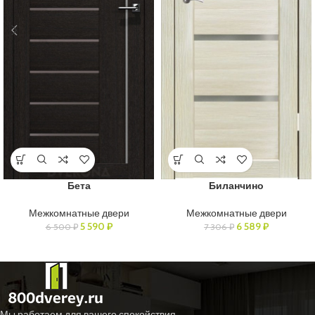
Бета
Биланчино
Межкомнатные двери
Межкомнатные двери
5 590
₽
6 589
₽
6 500
₽
7 306
₽
Мы работаем для вашего спокойствия.