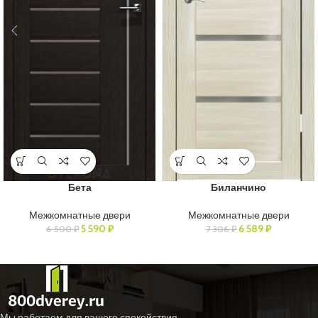
Бета
Биланчино
Межкомнатные двери
Межкомнатные двери
5 590
₽
6 589
₽
6 500
₽
7 306
₽
Мы работаем для вашего спокойствия.