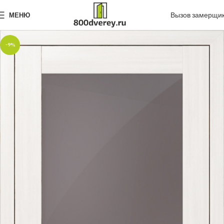
Вызов замерщи
МЕНЮ
-9%