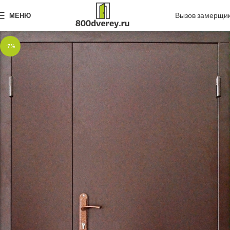
Вызов замерщи
МЕНЮ
-7%