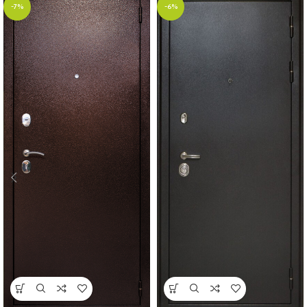
-7%
-6%