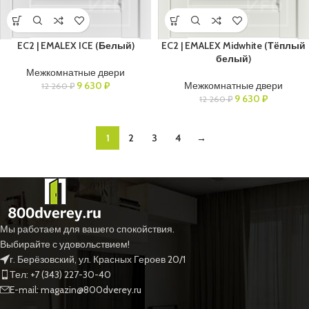
EC2 | EMALEX ICE (Белый)
EC2 | EMALEX Midwhite (Тёплый
белый)
Межкомнатные двери
9 630
₽
Межкомнатные двери
12 260
₽
9 630
₽
12 260
₽
1
2
3
4
→
Мы работаем для вашего спокойствия.
Выбирайте с удовольствием!
г. Берёзовский, ул. Красных Героев 20/1
Тел: +7 (343) 227-30-40
E-mail: magazin@800dverey.ru