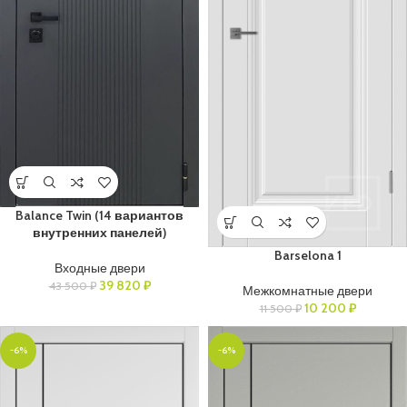
Balance Twin (14 вариантов
внутренних панелей)
Barselona 1
Входные двери
39 820
₽
43 500
₽
Межкомнатные двери
10 200
₽
11 500
₽
-6%
-6%