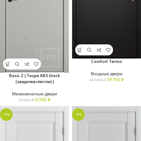
Comfort Termo
Входные двери
Basic Z | Taupe ABS black
39 750
₽
43 500
₽
(защелка+петли) |
Межкомнатные двери
11 590
₽
13 500
₽
-11%
-11%