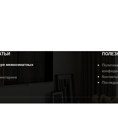
АТЬИ
ПОЛЕЗ
оре межкомнатных
Политик
конфиде
Контакты
ментариев
Последни