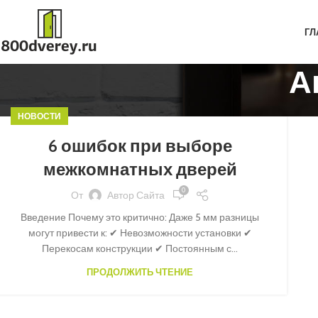
ГЛ
А
НОВОСТИ
6 ошибок при выборе
межкомнатных дверей
0
От
Автор Сайта
Введение Почему это критично: Даже 5 мм разницы
могут привести к: ✔ Невозможности установки ✔
Перекосам конструкции ✔ Постоянным с...
ПРОДОЛЖИТЬ ЧТЕНИЕ