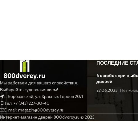
ПОСЛЕДНИЕ СТ
6 ошибок при выб
дверей
Мы работаем для вашего спокойствия.
Выбирайте с удовольствием!
27.06.2025
Нет ком
г. Берёзовский, ул. Красных Героев 20/1
Тел: +7 (343) 227-30-40
E-mail: magazin@800dverey.ru
Интернет-магазин дверей 800dverey.ru © 2025