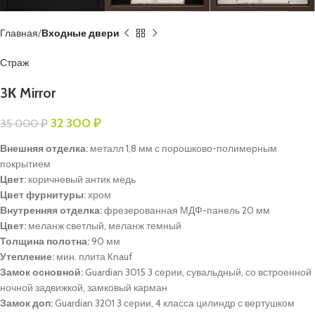
Главная
Входные двери
Страж
3К Mirror
32 300
₽
35 000
₽
Внешняя отделка:
металл 1,8 мм с порошково-полимерным
покрытием
Цвет:
коричневый антик медь
Цвет фурнитуры:
хром
Внутренняя отделка:
фрезерованная МДФ-панель 20 мм
Цвет:
меланж светлый, меланж темный
Толщина полотна:
90 мм
Утепление:
мин. плита Knauf
Замок основной:
Guardian 3015 3 серии, сувальдный, со встроенной
ночной задвижкой, замковый карман
Замок доп:
Guardian 3201 3 серии, 4 класса цилиндр с вертушком