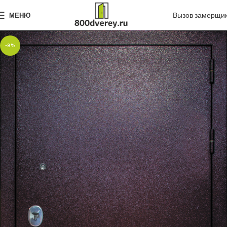
Вызов замерщи
МЕНЮ
-8%