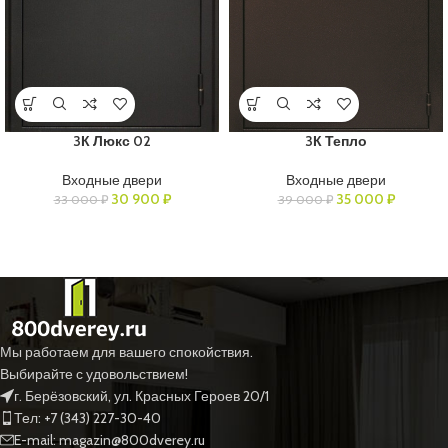
3К Люкс 02
3К Тепло
Входные двери
Входные двери
30 900
₽
35 000
₽
33 000
₽
39 000
₽
Мы работаем для вашего спокойствия.
Выбирайте с удовольствием!
г. Берёзовский, ул. Красных Героев 20/1
Тел: +7 (343) 227-30-40
E-mail: magazin@800dverey.ru